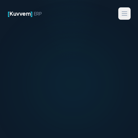
[
Kuvvem
]
ERP