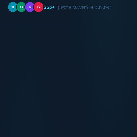
225+
İşletme Kuvvem ile büyüyor
B
H
K
G